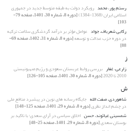
رستم ‌پور، محمد
رویکرد دولت به طبقه متوسط جدید در جمهوری
اسلامی ایران (1368-1384)
[دوره 8، شماره 30، 1401، صفحه 79-
103]
رکابی شعرباف، جواد
عوامل مؤثر بر درآمد گردشگری سلامت ترکیه
در دوره حزب عدالت و توسعه
[دوره 8، شماره 31، 1402، صفحه 69-
88]
ز
زارعی، غفار
بررسی روابط عربستان سعودی و رژیم صهیونیستی
2010 تا 2020
[دوره 8، شماره 30، 1401، صفحه 105-126]
ش
شاهوردی، صفت الله
جایگاه رسانه های نوین در پیشبرد منافع ملی
در چشم انداز نظری
[دوره 8، شماره 29، 1401، صفحه 125-148]
شمسینی غیاثوند، حسن
اخلاق سیاسی در آرای سعدی؛ با تاکید بر
بوستان سعدی
[دوره 8، شماره 29، 1401، صفحه 25-48]