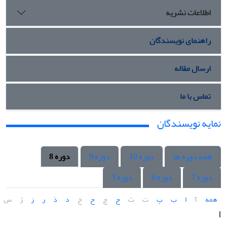
اطلاعات نشریه
راهنمای نویسندگان
ارسال مقاله
تماس با ما
نمایه نویسندگان
همه دوره ها
دوره 10
دوره 9
دوره 8
دوره 7
دوره 6
دوره 3
همه
آ
ا
ب
پ
ت
ث
ج
چ
ح
خ
د
ذ
ر
ز
ژ
س
ا