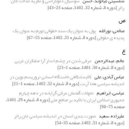
شمسینی غیاثوند، حسن
سوسیال دموکراسی و نظریه عدالت جان
رالز
[دوره 8، شماره 32، 1402، صفحه 23-43]
ص
صالحی، نورالله
پول به عنوان یک سند حقوقی:تورم به عنوان یک
پدیده ی حقوقی
[دوره 8، شماره 31، 1402، صفحه 55-67]
ع
عالم، عبدالرحمن
عرفی شدن در چشم انداز آرا متفکران غربی
[دوره 8، شماره 30، 1401، صفحه 1-23]
عباس آبادی، علی
کالبدشکافی خاستگاه انسانی تروریسم نوین در
اندیشه سیاسی هانا آرنت
[دوره 8، شماره 32، 1402، صفحه 1-21]
عباسی، ابراهیم
تحولات گفتمان عرفی گرایانه در دهه چهارم
جمهوری اسلامی ایران با تاکید بر منافع ملی
[دوره 8، شماره 29، 1401،
صفحه 75-98]
علیزاده، سعید
صورت بندی انسان در اندیشه سیاسی جان رالز
[دوره 8، شماره 31، 1402، صفحه 35-54]