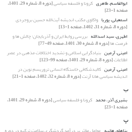
ابوالقاسم، طاهری
کرونا و فلسفه سیاسی
[دوره 8، شماره 29، 1401،
صفحه 1-23]
اسمعیلی، پوریا
واکاوی مکتب اندیشه آیت‌الله حسین بروجردی
[دوره 8، شماره 31، 1402، صفحه 1-13]
اطهری، سید اسدالله
بررسی روابط ایران و آذربایجان؛ چالش ها و
فرصت ها
[دوره 8، شماره 30، 1401، صفحه 49-77]
امینی، آرمین
بنیادگرایی اسلامی و تشدید اختلافات مذهبی در عصر
اطلاعات
[دوره 8، شماره 29، 1401، صفحه 99-123]
امینی، آرمین
کالبدشکافی خاستگاه انسانی تروریسم نوین در
اندیشه سیاسی هانا آرنت
[دوره 8، شماره 32، 1402، صفحه 1-21]
ب
بشیری آذر، محمد
کرونا و فلسفه سیاسی
[دوره 8، شماره 29، 1401،
صفحه 1-23]
پ
پناهلو، هانیه
عوامل مؤثر بر درآمد گردشگری سلامت ترکیه در دوره