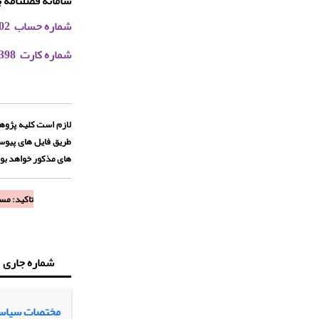
سامانه فصلنامه ب
شماره حساب 0116912362002
شماره کارت 60379981806398
لازم است کلیه پژوهش
طریق فایل های پیوست
های مذکور خواهد بود
تاکید: مس
شماره جاری
مختصات سیاس