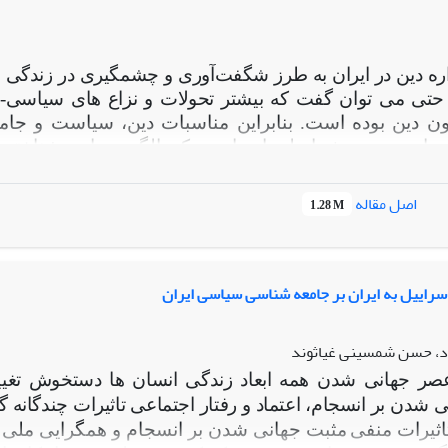
ره دین در ایران به طرز شگفت‌آوری و چشمگیری در زندگی
حتی می­ توان گفت که بیشتر تحولات و نزاع­ های سیاسی-
مون دین بوده است. بنابراین مناسبات دین، سیاست و جامعه
شده است. پرسش اصلی این است که
الگوی جامعه‌شناخت
ات سیاسی- اجتماعی برخوردار بوده است. با بهره ­گیری 
ه به الگوی سکولاریسم و جدایی دولت از دین پایبند بوده است.
ای
اصل مقاله
1.28 M
دارد گرایش‌ها و فرآیندهای توسعه مسیحیت در میان
ایرانیان و 
 پروتستان توسط نوکیشان ایرانی منتقل، مورد بحث و جذ
ارزشم
اشاه، نوکیشان با ساختن و تصور هویت خود، با حفظ
 ماندند. بنابراین، تغییر مذهب با مفهوم
اسراییل به ایران بر جامعه شناسی سیاسی ایران
ایرانیت مرتبط بود، ا
است که سیاست مذهب
ر آن زمان بود.
یافته‌های پژوهش بیانگر
مچون رواج ناسیونالیسم رمانتیک، جدایی دین از حکومت، اصلاحات
اد، حسن شمسینی غیاثوند
جامعه، گذار از سنت­گرایی به مدرن گرایی و نوگرایی دینی بو
صر جهانی شدن همه ابعاد زندگی انسان­ ها دستخوش تغی
ی شدن بر انسجام، اعتماد و رفتار اجتماعی تاثیرات چندگانه 
اثیرات منفی
مثبت جهانی شدن بر انسجام و همگرایی ملی ه