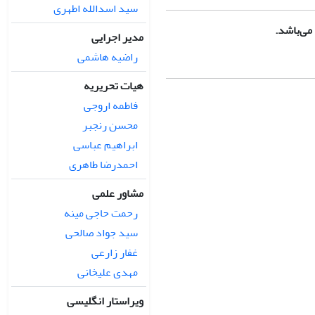
سید اسدالله اطهری
می‌باشد.
مدیر اجرایی
راضیه هاشمی
هیات تحریریه
فاطمه اروجی
محسن رنجبر
ابراهیم عباسی
احمدرضا طاهری
مشاور علمی
رحمت حاجی مینه
سید جواد صالحی
غفار زارعی
مهدی علیخانی
ویراستار انگلیسی