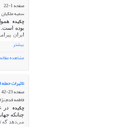
صفحه
1-22
سمیه ملکیان
چکیده
هموا
بوده است. 
ایران پیرا
بازتولید 
بیشتر
از چه مختص
گفت که رضاشا
مشاهده مقاله
پهلوی، قصد 
آن باورهای
در دوره رض
- ایرانی باقی
تاثیرات حمله 
ملی دولت د
صفحه
23-42
هم ایجابی ه
فاطمه قدم نژ
موضوعات در
چکیده
در ع
چنانکه جهان
می‌دهد که
ت