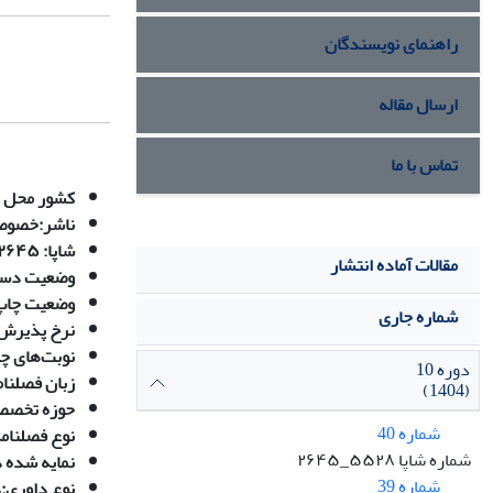
راهنمای نویسندگان
ارسال مقاله
تماس با ما
کشور محل 
ناشر:
خصوص
شاپا:
۲۶۴۵-۵۵۲۸
مقالات آماده انتشار
وضعیت دستر
وضعیت چاپ
شماره جاری
نرخ پذیرش م
نوبت‌های چ
دوره 10
زبان فصلنام
(1404)
حوزه تخصص
شماره 40
نوع فصلنامه
شماره شاپا ۵۵۲۸_۲۶۴۵
نمایه شده 
شماره 39
نوع داوری:
د