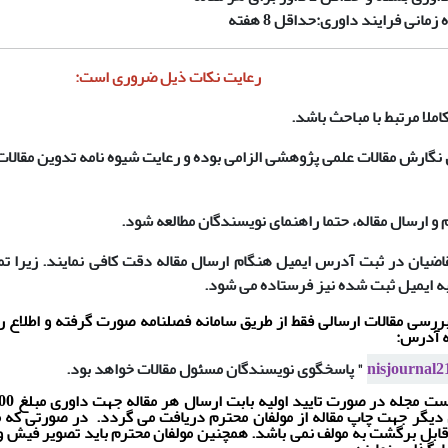
ه زمانی فرایند داوری:
حداقل 8 هفته
رعایت نکات ذیل ضروری است:
املا مرتبط با مباحث باشد.
نگارش مقالات علمی پژوهشی الزامی بوده و رعایت شیوه نامه تدوین مقالات
م و ارسال مقاله، حتما راهنمای نویسندگان مطالعه شود.
ضیان در ثبت آدرس ایمیل هنگام ارسال مقاله دقت کافی نمایند. زیرا تم
به ایمیل ثبت شده نیز فرستاده می شود.
بررسی مقالات ارسالی فقط از طریق سامانه فصلنامه صورت گرفته و اطلاع
ه آدرس:
nisjournal
" پاسخگوی نویسندگان مسئول مقالات خواهد بود.
است
مجله
3/50 ریال دیگر جهت چاپ مقاله از مولفان محترم دریافت می گردد. در صورتی ک
 قابل برگشت به مولف نمی باشد. همچنین مولفان محترم باید تصویر فیش وا