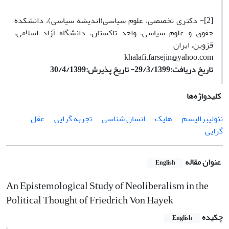
[2]- دکتری تخصصی، علوم سیاسی(اندیشه سیاسی)، دانشکده
حقوق و علوم سیاسی، واحد تاکستان، دانشگاه آزاد اسلامی،
قزوین، ایران
khalafi.farsejin@yahoo.com
تاریخ دریافت:29/3/1399- تاریخ پذیرش:30/4/1399
کلیدواژه‌ها
نئولیبرالیسم
هایک
انسان شناسی
تجربه گرایی
عقل
گرایی
عنوان مقاله
English
An Epistemological Study of Neoliberalism in the
Political Thought of Friedrich Von Hayek
چکیده
English