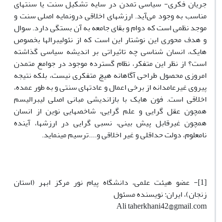
جریان فکری- سیاسی تمدن در سایه تشکیل سنت یا سنتهای
مناسب به وجود می‌آید. ارزش­های اخلاقی درونمایه اصلی سنت و
موجد نظمی است که دوام و بقای جامعه به آن بستگی دارد. سوال
و هدف محوری این نوشتار این است که از نئولیبرال­ها بخصوص
هایک، انسان شناسی چه تاثیراتی بر اندیشه سیاسی گذاشته
است؟ از نظر این متفکر، نظام گسترده موجود در جوامع متمدن
امروزی محصول طراحی آگاهانه هیچ متفکری نیست، بلکه نتیجه
پیروی غیرعامدانه از برخی اعمال و عادت­های سنتی و به‌ طور عمده،
اخلاقی است. فون هایک با بازاندیشی مبانی اصلی لیبرالیسم
همچون عقل گرایی و علم گرایی، شاخص­هایی نوین از انسان
همچون غیرقابل پیش بینی، نسبی گرایی در ارزش­ها، آینده
نامعلوم، دولت حداقلی و غیر اخلاقی و....ترسیم می­نماید.
[1]- عضو هیئت علمی، دانشگاه پیام نور مرکز ابهر (استان
زنجان)، ایران: نویسنده مسئول
Ali taherkhani42@gmail.com