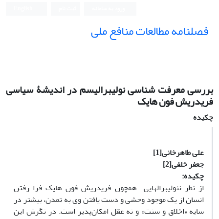
ورود به سامانه
ثبت نام
English
فصلنامه مطالعات منافع ملی
بررسی معرفت شناسی نولیبرالیسم در اندیشۀ سیاسی
فریدریش فون هایک
چکیده
علی طاهرخانی
[1]
جعفر خلفی
[2]
چکیده:
از نظر نئولیبرال­هایی همچون فریدریش ‌فون‌ هایک فرا ‌رفتن
انسان از یک موجود وحشی ‌و دست‌ یافتن ‌وی ‌به ‌تمدن، بیشتر در
سایه «اخلاق و سنت» و نه عقل امکان‌پذیر است. در نگرش این