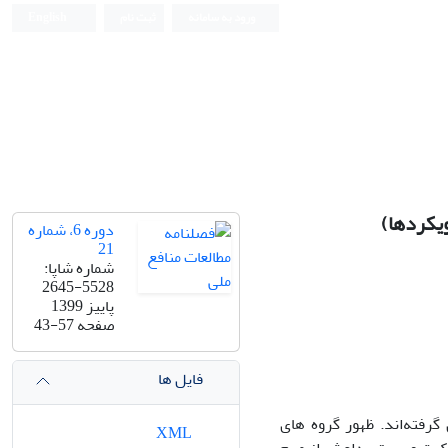
ورود به سامانه
ثبت نام
English
ویکردها)
دوره 6، شماره
21
شماره شاپا:
5528-2645
پاییز 1399
صفحه
43-57
فایل ها
رفته‌اند. ظهور گروه های
XML