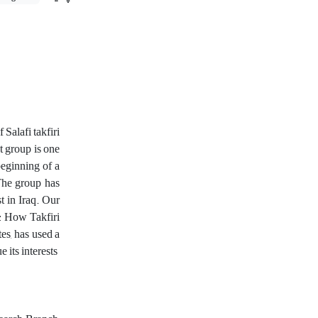
Salafi takfiri
t group is one
eginning of a
The group has
t in Iraq. Our
n: How Takfiri
es, has used a
e its interests