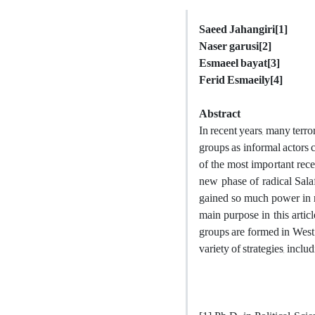
Saeed Jahangiri
[1]
Naser garusi
[2]
Esmaeel bayat
[3]
Ferid Esmaeily
[4]
Abstract
In recent years, many terro
groups as informal actors c
of the most important rec
new phase of radical Sal
gained so much power in r
main purpose in this artic
groups are formed in West 
variety of strategies, inclu