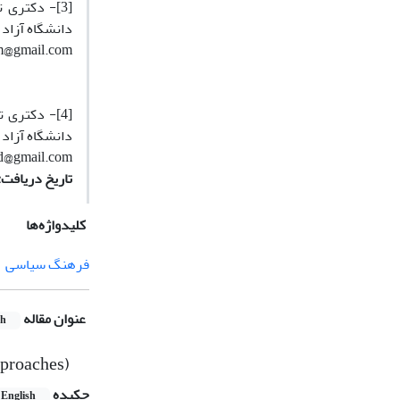
[3]- دکتری
دانشگاه آزاد 
m@gmail.com
[4]- دکتری
دانشگاه آزاد 
id@gmail.com
تاریخ دریافت:30/4/1399- تاریخ پذیرش:2/6/1399
کلیدواژه‌ها
فرهنگ سیاسی
عنوان مقاله
sh
pproaches)
چکیده
English