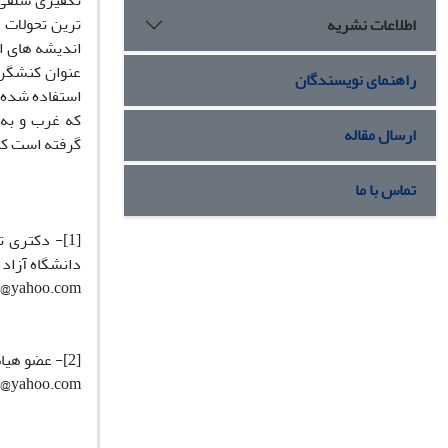
تکفیری سلفی 
ترین تحولات ا
اطلاعات نشریه
اندیشه های ا
عنوان کنشگر 
راهنمای نویسندگان
استفاده شده 
که غرب و به 
ارسال مقاله
گرفته است که 
تماس با ما
[1]- دکتری
دانشگاه آزاد 
61@yahoo.com
[2]- عضو هیات علمی، دانشگاه پیام نور، البرز، ایران
si@yahoo.com