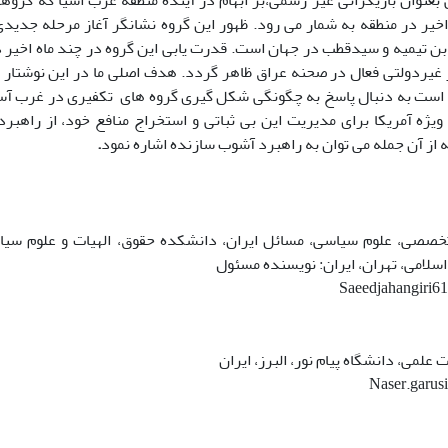
بعنوان بازیگرانی غیر رسمی،بر ابهام در آینده منطقه غرب اسیا که گر
خیر در منطقه به شمار می رود. ظهور این گروه نشانگر آغاز مرحله جدیدی
بن تیمیه و سیدقطب در جهان است. قدرت یابی این گروه در چند ماه اخیر د
غیردولتی فعال در صحنه عراق ظاهر گردد. هدف اصلی ما در این نوشتار 
است به دنبال پاسخ به چگونگی شکل گیری گروه های تکفیری در غرب آسی
ویژه آمریکا برای مدیریت این بی ثباتی و استخراج منافع خود، از راهبر
از آن جمله می توان به راهبرد آشوب سازنده اشاره نمود
.
 تخصصی، علوم سیاسی، مسائل ایران، دانشکده حقوق، الهیات و علوم سیا
اسلامی، تهران، ایران: نویسنده مسئول
Saeedjahangiri
Naser.garu