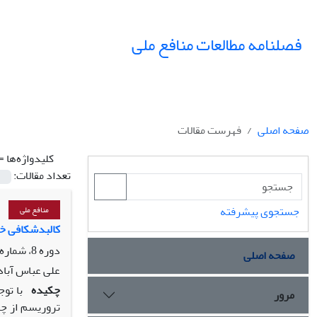
فصلنامه مطالعات منافع ملی
صفحه اصلی
فهرست مقالات
کلیدواژه‌ها =
تعداد مقالات:
جستجوی پیشرفته
منافع ملی
کالبدشکافی خا
دوره 8، شماره 32، تابستان 1402، صفحه
صفحه اصلی
علی عباس آباد
چکیده
با تو
مرور
تروریسم از چش