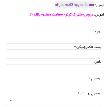
ایمیل:
nisjournal21@gmail.com
آدرس:
قزوین-شهرک کوثر- سعادت هفتم- پلاک 37
نام *
پست الکترونیکی *
تلفن
موضوع *
موضوع پرسش *