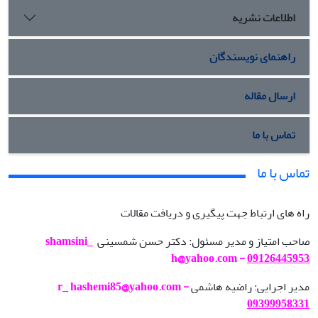
اطلاعات نشریه
راهنمای نویسندگان
ارسال مقاله
تماس با ما
تماس با ما
راه های ارتباط جهت پیگیری و دریافت مقالات
صاحب امتیاز و مدیر مسئول: دکتر حسن شمسینی
shamsini_
h@yahoo.com -
09126445953
مدیر اجرایی: راضیه هاشمی
r_ hashemi85@yahoo.com -
09399958331