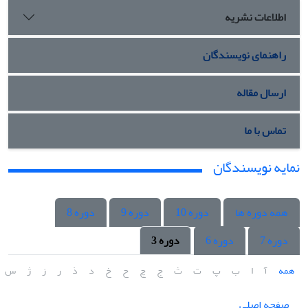
اطلاعات نشریه
راهنمای نویسندگان
ارسال مقاله
تماس با ما
نمایه نویسندگان
همه دوره ها
دوره 10
دوره 9
دوره 8
دوره 7
دوره 6
دوره 3
همه
آ
ا
ب
پ
ت
ث
ج
چ
ح
خ
د
ذ
ر
ز
ژ
س
صفحه اصلی