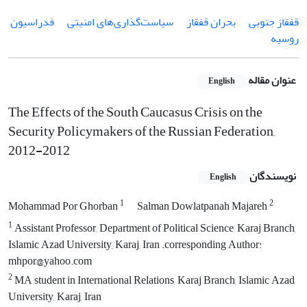
قفقاز جنوبی
بحران قفقاز
سیاست‌گذاری‌‌های امنیتی
فدراسیون
روسیه
عنوان مقاله
English
The Effects of the South Caucasus Crisis on the
Security Policymakers of the Russian Federation,
2012-2012
نویسندگان
English
1
2
Mohammad Por Ghorban
Salman Dowlatpanah Majareh
1
Assistant Professor, Department of Political Science, Karaj Branch,
Islamic Azad University, Karaj, Iran .corre‌spo‌nd‌ing Author:
mhpor@yahoo.com
2
MA student in International Relations, Karaj Branch, Islamic Azad
University, Karaj, Iran