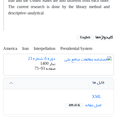
Iran and the United States are also different from each other.
The current research is done by the library method and
descriptive-analytical.
کلیدواژه‌ها
English
America
Iran
Interpellation
Presidential System
دوره 6، شماره 23
بهار 1400
صفحه
75-93
فایل ها
XML
اصل مقاله
499.45 K