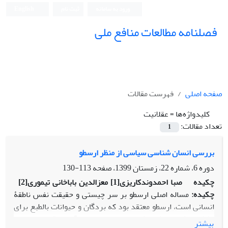
ورود به سامانه
ثبت نام
English
فصلنامه مطالعات منافع ملی
صفحه اصلی
فهرست مقالات
کلیدواژه‌ها =
عقلانیت
تعداد مقالات:
1
بررسی انسان شناسی سیاسی از منظر ارسطو
دوره 6، شماره 22، زمستان 1399، صفحه
113-130
چکیده
صبا احمدوندکاریزی
[1]
معزالدین باباخانی تیموری
[2]
چکیده:
مساله اصلی ارسطو بر سر چیستی و حقیقت نفس ناطقۀ
انسانی است، ارسطو معتقد بود که بردگان و حیوانات بالطبع برای
تشکیل یک دولتشهر شایسته نیستند، زیرا آنها از قدرت انتخاب
بیشتر