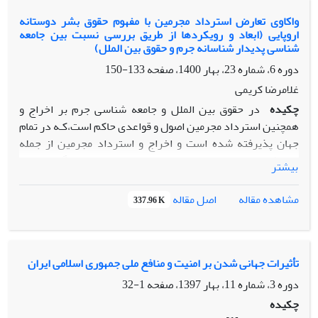
قلم و رفتار سیاسی که لازمه دموکراسی است مستنثی کرده اند.
واکاوی تعارض استرداد مجرمین با مفهوم حقوق بشر دوستانه
اروپایی (ابعاد و رویکردها از طریق بررسی نسبت بین جامعه
شناسی پدیدار شناسانه جرم و حقوق بین الملل)
دوره 6، شماره 23، بهار 1400، صفحه
133-150
غلامرضا کریمی
چکیده
در حقوق بین الملل و جامعه شناسی جرم بر اخراج و
همچنین استرداد مجرمین اصول و قواعدی حاکم است،کـه در تمام
جهان پذیرفته شده است و اخراج و استرداد مجرمین از جمله
مباحث دیرینه در حقوق بین الملل بوده است. دادگاه اروپایی
بیشتر
حقوق بشر به عنوان رکن قضایی کنوانسیون اروپایی حقوق بشر در
رویه خود در خصـوص برخـی از ایـن تعارضـات آرائی را صادر نموده
اصل مقاله
مشاهده مقاله
337.96 K
است. بر این اساس، درنوشتارحاضر تأثیر حقوق بشر مصرح در
کنوانسـیون اروپـایی حقوق بشر بر مسئلۀ اخراج و استرداد
مجرمین در رویه کشورهای عضو این کنوانسیون با عنایت بـه آراء
دیوان حقوق بشر مورد مداقه قرار گرفته است. لکن با اینکه
تأثیرات جهانی شدن بر امنیت و منافع ملی جمهوری اسلامی ایران
تمامى تمهیدات بازدارنده علیه مرتکبین جرم براى ممانعت از فرار
دوره 3، شماره 11، بهار 1397، صفحه
1-32
به سایر کشورها و تعقیب کیفرى آنان به کارگرفته می شود،
چکیده
دربسیارى موارد، تبهکاران پس از ارتکاب جرم و قبل ازکشف آن،