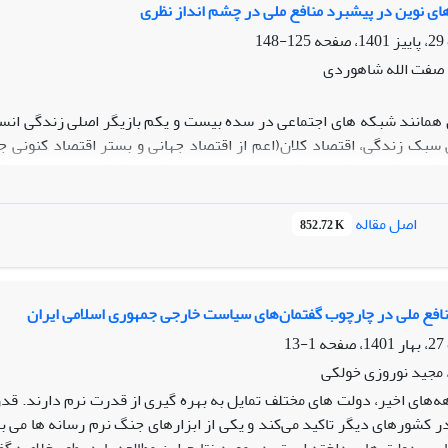
های نوین در پیشبرد منافع ملی در چشم انداز نظری
125-148
 صفت الله شاهوردی
 همانند شبکه های اجتماعی در سده بیست و یکم بازیگر اصلی زندگی انسا
 سبک زندگی، اقتصاد کلان(اعم از اقتصاد جهانی و بستر اقتصاد کنونی
ک تغذیه و....شامل می­شود. در این راستا منافع ملی کشورها نیز متحول شده
ها مورد بازنگری قرار دهند. این پژوهش به تاثیر رسانه ها در منافع مل
دار است که باعث حفظ و پیشبرد منافع منلی کشور چه در سطح داخلی و 
اصل مقاله
852.72 K
آگاهی بخشی، شفافیت در همه مسایل، کاهش هزینه های دولت، جلوگیری از 
 امنیت ملی، کاهش اسیب پذیری، حضور فعال در تحولات و مسایل بین المللی،
ای نوین امکانپذیر خواهد بود. در همه این عرصه ها، منافع ملی کشور در
ن رسانه های داخلی، سواد رسانه ای، بازیگری فعال در عرصه ها رسانه ها 
افع ملی در چارچوب گفتمان‌های سیاست خارجی جمهوری اسلامی ایران
1-13
28
مجید نوروزی خولکی
‌های اخیر، دولت های مختلف تمایل به بهره گیری از قدرت نرم دارند. قدرتی
ر کشورهای دیگر تاکید می‌کند و یکی از ابزارهای جنگ نرم رسانه ها می 