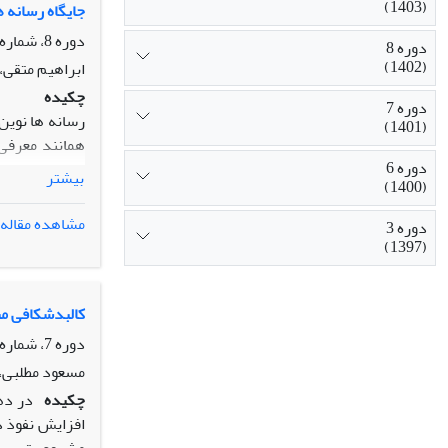
(1403)
جایگاه رسانه 
دوره 8، شماره 29، پاییز 1401، صفحه
دوره 8
(1402)
ابراهیم متقی،
چکیده
دوره 7
رسانه ها نوین
(1401)
همانند معرفی
دوره 6
هویت محلی، سب
بیشتر
(1400)
به نقش رسانه 
ظرفیتی برخور
مشاهده مقاله
دوره 3
مشارکت مردم، 
(1397)
المللی ارتقای
ظرفیت رسانه ه
بایستی به توا
کالبدشکافی من
دوره 7، شماره 27، بهار 1401، صفحه
تاریخ دریافت : 24/06/1401- تاریخ پذیرش:/07/1401
مسعود مطلبی، 
چکیده
در دهه
افزایش نفوذ د