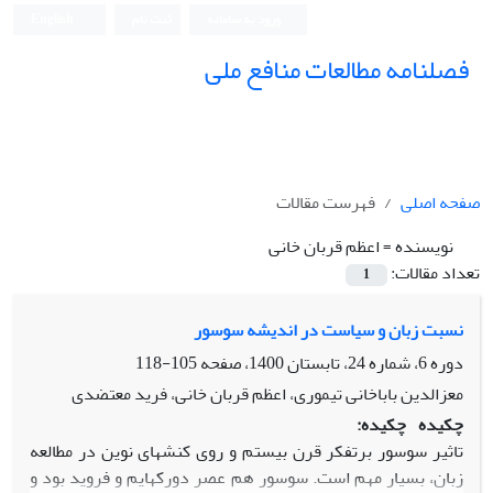
ورود به سامانه
ثبت نام
English
فصلنامه مطالعات منافع ملی
صفحه اصلی
فهرست مقالات
نویسنده =
اعظم قربان خانی
تعداد مقالات:
1
نسبت زبان و سیاست در اندیشه سوسور
دوره 6، شماره 24، تابستان 1400، صفحه
105-118
معزالدین باباخانی تیموری، اعظم قربان خانی، فرید معتضدی
چکیده
چکیده:
تاثیر سوسور برتفکر قرن بیستم و روی کنش­های نوین در مطالعه
زبان، بسیار مهم است. سوسور هم عصر دورکهایم و فروید بود و